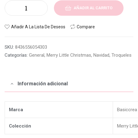
AÑADIR AL CARRITO
Añadir A La Lista De Deseos
Compare
SKU:
8436556054303
Categorías:
General
,
Merry Little Christmas
,
Navidad
,
Troqueles
Información adicional
Marca
Basiccrea
Colección
Merry Litt