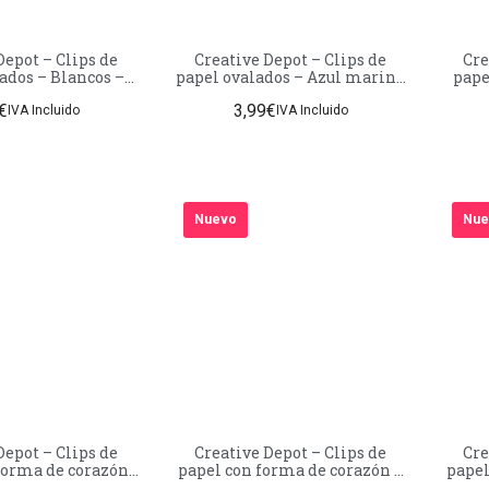
 – Clips de
Creative Depot – Clips de
Cre
ados – Blancos –
papel ovalados – Azul marino
pape
te – 50 unidades
– Acabado mate – 50 unidades
Azul 
€
3,99
€
IVA Incluido
IVA Incluido
Nuevo
Nue
Depot – Clips de
Creative Depot – Clips de
Cre
forma de corazón
papel con forma de corazón –
papel
 Acabado mate – 50
Lila pastel – Acabado mate –
Lila 