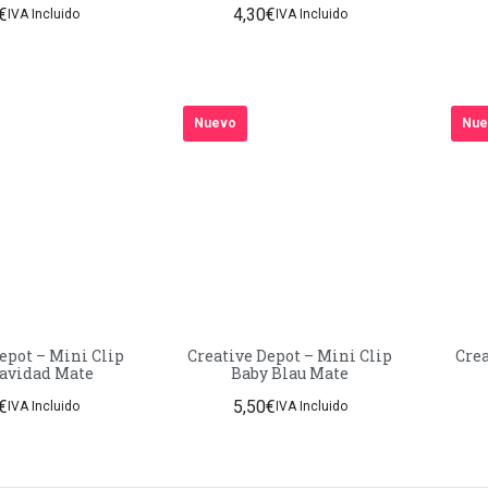
€
4,30
€
nidades
50 unidades
IVA Incluido
IVA Incluido
Nuevo
Nue
epot – Mini Clip
Creative Depot – Mini Clip
Crea
Navidad Mate
Baby Blau Mate
€
5,50
€
IVA Incluido
IVA Incluido