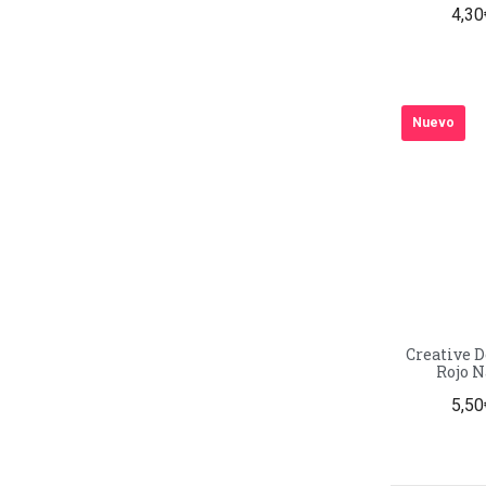
4,30
u
Nuevo
Creative D
Rojo 
5,50