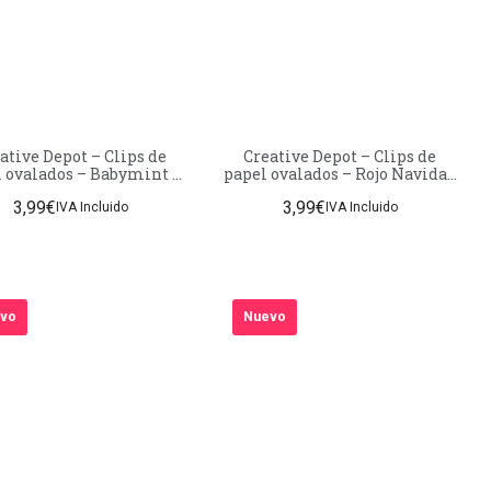
ive Depot – Clips de
Creative Depot – Clips de
 ovalados – Babymint –
papel ovalados – Rojo Navidad
ado mate – 50 unidades
– Acabado mate – 50 unidades
3,99
€
3,99
€
IVA Incluido
IVA Incluido
vo
Nuevo