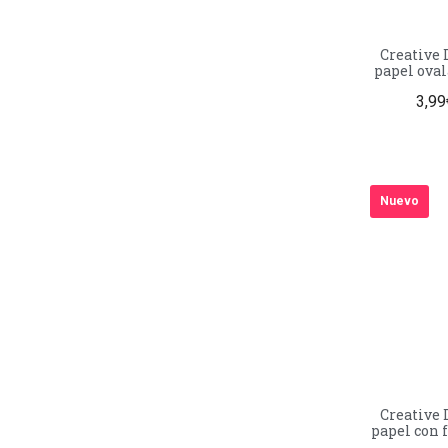
Creative Depot
papel oval
Acabado ma
3,99
Nuevo
Creative 
papel con 
Rosa bebé –