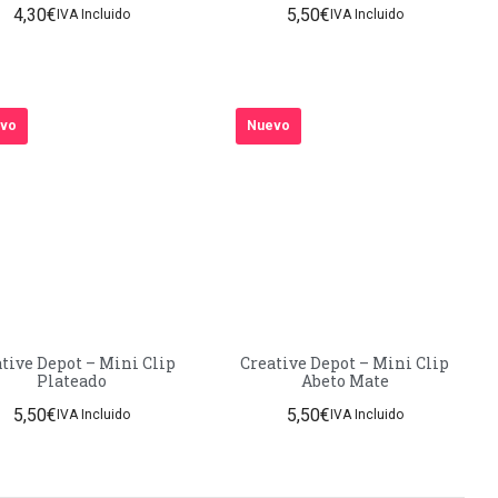
4,30
€
5,50
€
50 unidades
IVA Incluido
IVA Incluido
vo
Nuevo
tive Depot – Mini Clip
Creative Depot – Mini Clip
Plateado
Abeto Mate
5,50
€
5,50
€
IVA Incluido
IVA Incluido