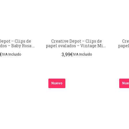
 – Clips de
Creative Depot – Clips de
Creat
dos – Baby Rosa –
papel ovalados – Vintage Mint
papel
te – 50 unidades
– Acabado mate – 50 unidades
Acab
€
3,99
€
IVA Incluido
IVA Incluido
Nuevo
Nue