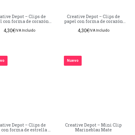
ative Depot – Clips de
Creative Depot – Clips de
l con forma de corazón
papel con forma de corazón
marino – Acabado mate –
Baby Mint – Acabado mate –
4,30
€
4,30
€
50 unidades
50 unidades
IVA Incluido
IVA Incluido
vo
Nuevo
ative Depot – Clips de
Creative Depot – Mini Clip
 con forma de estrella –
Marineblau Mate
pastel – Acabado mate –