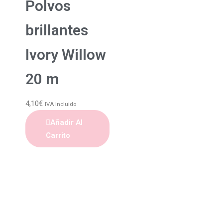
Polvos
brillantes
Ivory Willow
20 m
4,10
€
IVA Incluido
Añadir Al
Carrito