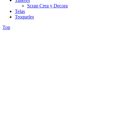
Talleres
Scrap Crea y Decora
Telas
Troqueles
Top