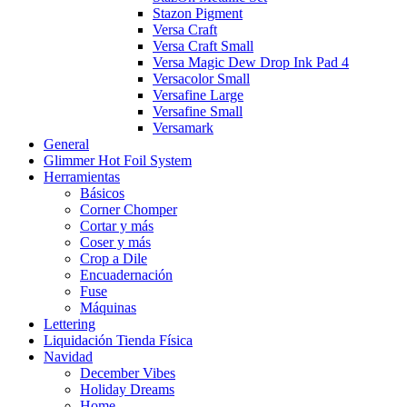
Stazon Pigment
Versa Craft
Versa Craft Small
Versa Magic Dew Drop Ink Pad 4
Versacolor Small
Versafine Large
Versafine Small
Versamark
General
Glimmer Hot Foil System
Herramientas
Básicos
Corner Chomper
Cortar y más
Coser y más
Crop a Dile
Encuadernación
Fuse
Máquinas
Lettering
Liquidación Tienda Física
Navidad
December Vibes
Holiday Dreams
Home