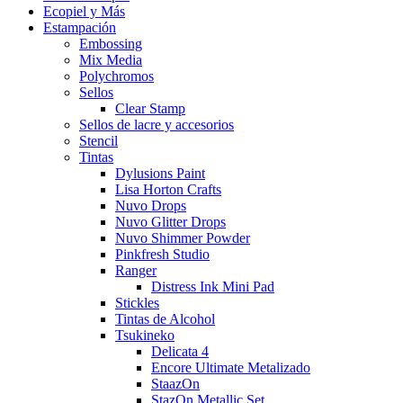
Ecopiel y Más
Estampación
Embossing
Mix Media
Polychromos
Sellos
Clear Stamp
Sellos de lacre y accesorios
Stencil
Tintas
Dylusions Paint
Lisa Horton Crafts
Nuvo Drops
Nuvo Glitter Drops
Nuvo Shimmer Powder
Pinkfresh Studio
Ranger
Distress Ink Mini Pad
Stickles
Tintas de Alcohol
Tsukineko
Delicata 4
Encore Ultimate Metalizado
StaazOn
StazOn Metallic Set