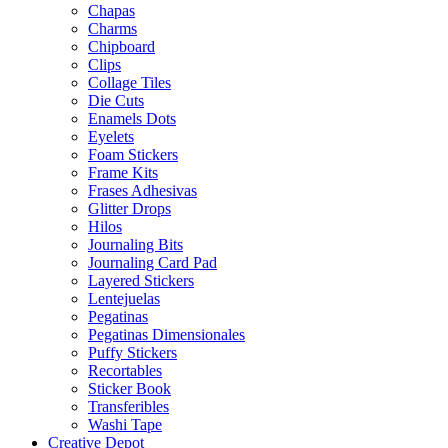
Chapas
Charms
Chipboard
Clips
Collage Tiles
Die Cuts
Enamels Dots
Eyelets
Foam Stickers
Frame Kits
Frases Adhesivas
Glitter Drops
Hilos
Journaling Bits
Journaling Card Pad
Layered Stickers
Lentejuelas
Pegatinas
Pegatinas Dimensionales
Puffy Stickers
Recortables
Sticker Book
Transferibles
Washi Tape
Creative Depot