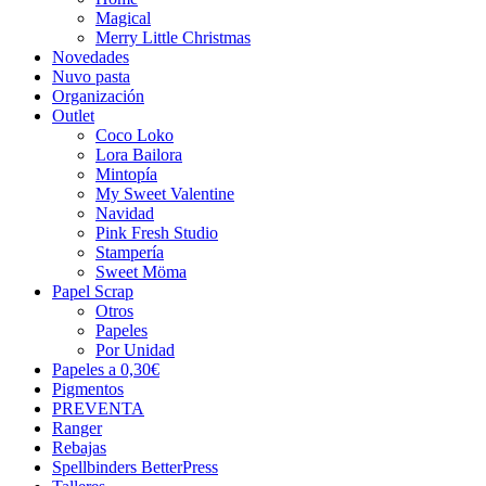
Magical
Merry Little Christmas
Novedades
Nuvo pasta
Organización
Outlet
Coco Loko
Lora Bailora
Mintopía
My Sweet Valentine
Navidad
Pink Fresh Studio
Stampería
Sweet Möma
Papel Scrap
Otros
Papeles
Por Unidad
Papeles a 0,30€
Pigmentos
PREVENTA
Ranger
Rebajas
Spellbinders BetterPress