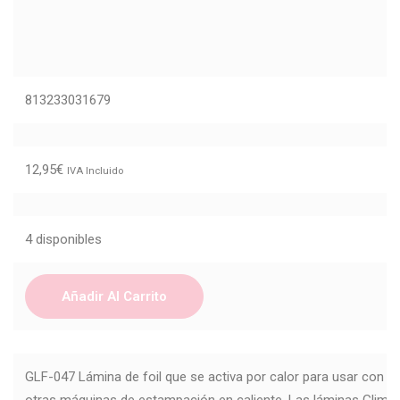
813233031679
12,95
€
IVA Incluido
4 disponibles
Añadir Al Carrito
GLF-047 Lámina de foil que se activa por calor para usar con e
otras máquinas de estampación en caliente. Las láminas Glimm