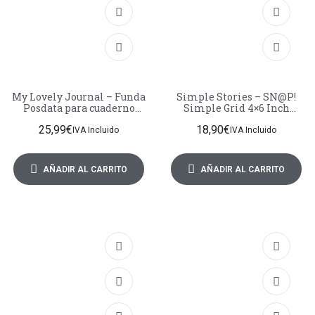
My Lovely Journal – Funda
Simple Stories – SN@P!
Posdata para cuaderno
Simple Grid 4×6 Inch
19x23cm
Chipboard Binder
25,99
€
18,90
€
IVA Incluido
IVA Incluido
AÑADIR AL CARRITO
AÑADIR AL CARRITO