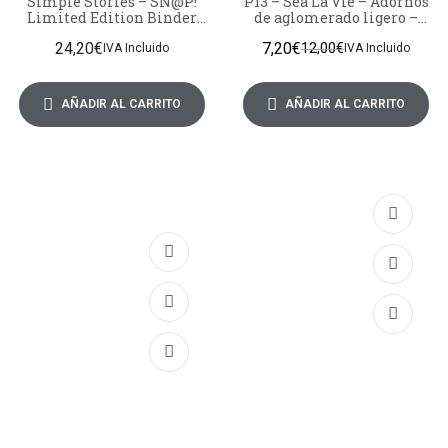
Simple Stories – SN@P!
P13 – Sea La Vie – Adornos
Limited Edition Binder
de aglomerado ligero –
6×8 Inch Cranberry
Base de álbum con papeles
24,20
€
7,20
€
– Mezclar y combinar
12,00
€
IVA Incluido
IVA Incluido
AÑADIR AL CARRITO
AÑADIR AL CARRITO