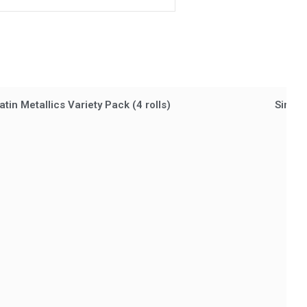
tin Metallics Variety Pack (4 rolls)
Simple