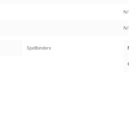
N/D
N/D
Spellbinders
Mar
Cole