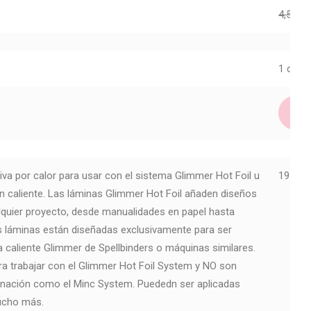
4,50
€
2
1 dispo
iva por calor para usar con el sistema Glimmer Hot Foil u
19501 
 caliente. Las láminas Glimmer Hot Foil añaden diseños
lquier proyecto, desde manualidades en papel hasta
 láminas están diseñadas exclusivamente para ser
a caliente Glimmer de Spellbinders o máquinas similares.
a trabajar con el Glimmer Hot Foil System y NO son
inación como el Minc System. Puededn ser aplicadas
mucho más.