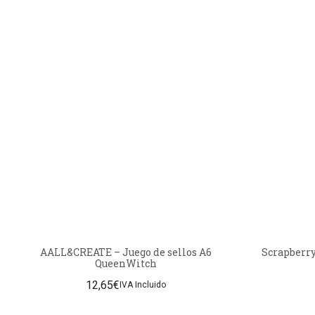
AALL&CREATE – Juego de sellos A6
Scrapberry
QueenWitch
12,65
€
IVA Incluido