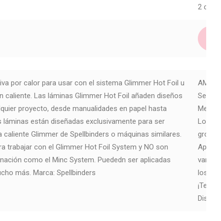
2 dispo
iva por calor para usar con el sistema Glimmer Hot Foil u
AM107
 caliente. Las láminas Glimmer Hot Foil añaden diseños
Set de 
lquier proyecto, desde manualidades en papel hasta
Medida 
 láminas están diseñadas exclusivamente para ser
Los se
a caliente Glimmer de Spellbinders o máquinas similares.
grosor.
a trabajar con el Glimmer Hot Foil System y NO son
Aptos p
inación como el Minc System. Puededn ser aplicadas
varios
mucho más. Marca: Spellbinders
los sel
¡Te enc
Diseña