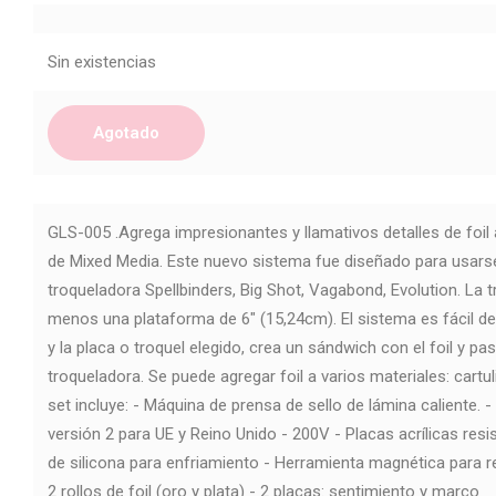
Sin existencias
Agotado
GLS-005 .Agrega impresionantes y llamativos detalles de foil 
de Mixed Media. Este nuevo sistema fue diseñado para usars
troqueladora Spellbinders, Big Shot, Vagabond, Evolution. La 
menos una plataforma de 6" (15,24cm). El sistema es fácil de
y la placa o troquel elegido, crea un sándwich con el foil y pa
troqueladora. Se puede agregar foil a varios materiales: cartul
set incluye: - Máquina de prensa de sello de lámina caliente.
versión 2 para UE y Reino Unido - 200V - Placas acrílicas resis
de silicona para enfriamiento - Herramienta magnética para re
2 rollos de foil (oro y plata) - 2 placas: sentimiento y marco