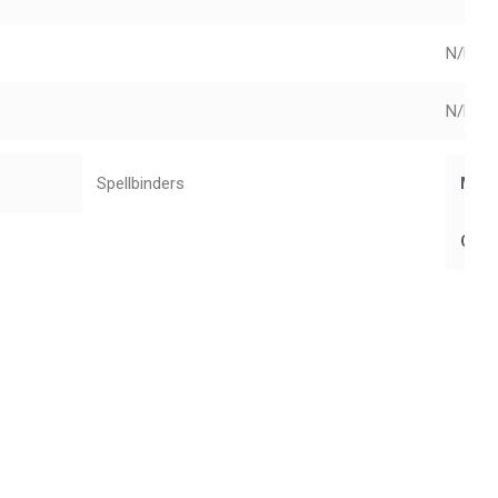
N/D
N/D
Spellbinders
Mar
Cole