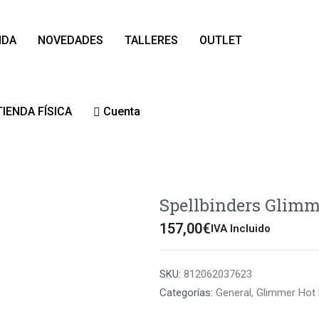
NDA
NOVEDADES
TALLERES
OUTLET
TIENDA FÍSICA
Cuenta
Spellbinders Glimm
157,00
€
IVA Incluido
SKU:
812062037623
Categorías:
General
,
Glimmer Hot 