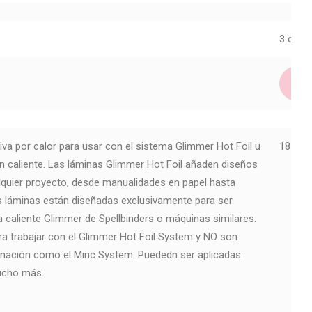
3 dispo
iva por calor para usar con el sistema Glimmer Hot Foil u
185923
 caliente. Las láminas Glimmer Hot Foil añaden diseños
lquier proyecto, desde manualidades en papel hasta
 láminas están diseñadas exclusivamente para ser
a caliente Glimmer de Spellbinders o máquinas similares.
a trabajar con el Glimmer Hot Foil System y NO son
inación como el Minc System. Puededn ser aplicadas
mucho más.