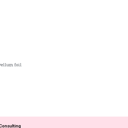
vellum foil
Consulting