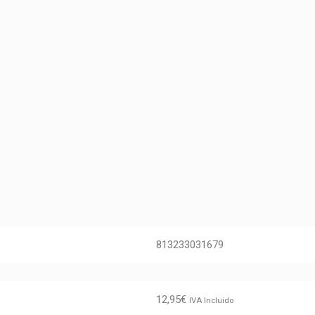
813233031679
12,95
€
IVA Incluido