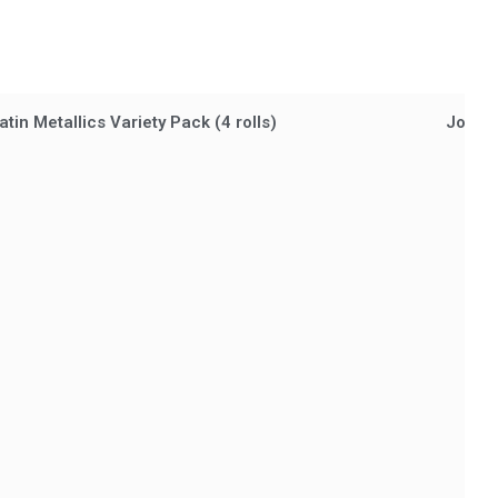
tin Metallics Variety Pack (4 rolls)
Journa