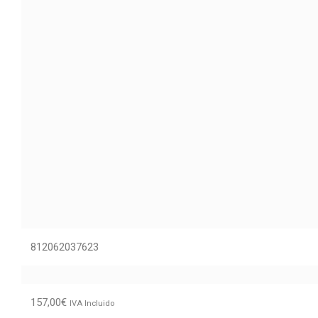
812062037623
157,00
€
IVA Incluido