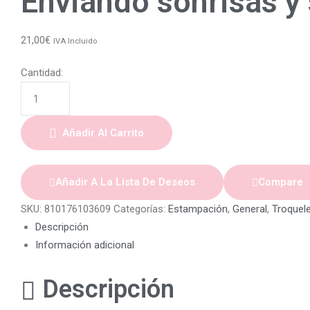
Enviando sonrisas y
21,00
€
IVA Incluido
Cantidad:
Añadir Al Carrito
Añadir A La Lista De Deseos
Compare
SKU:
810176103609
Categorías:
Estampación
,
General
,
Troquel
Descripción
Información adicional
Descripción