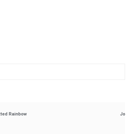
tted Rainbow
Journa