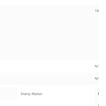
185923
N/D
N/D
Stamp Market
Mar