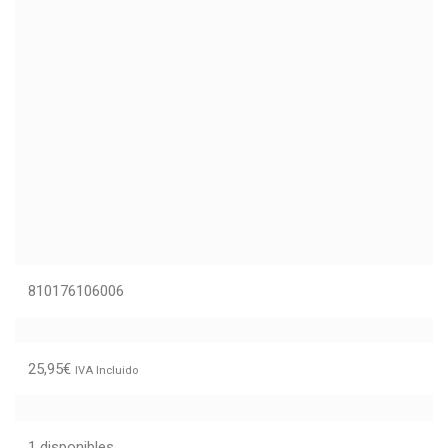
810176106006
25,95
€
IVA Incluido
1 disponibles