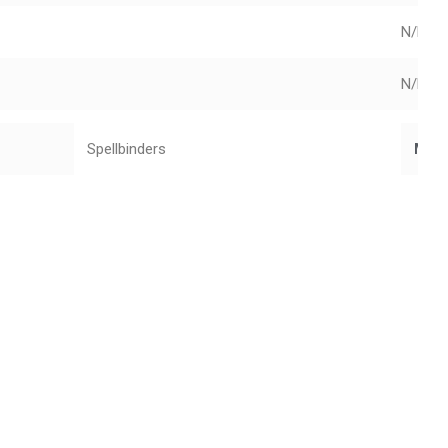
N/D
N/D
Spellbinders
Mar