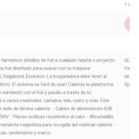
1 dispo
lamativos detalles de foil a cualquier tarjeta o proyecto
GLF-02
ma fue diseñado para usarse con tu máquina
foil a
t, Vagabond, Evolution. La troqueladora debe tener al
lámina
m). El sistema es fácil de usar! Calienta la plataforma
Spellb
un sándwich con el foil y pasálo a través de tu
 a varios materiales: cartulina, tela, cuero y más. Este
e sello de lámina caliente. - Cables de alimentación EUK
00V - Placas acrílicas resistentes al calor - Almohadilla
rramienta magnética para recogida del material caliente -
placas: sentimiento y marco