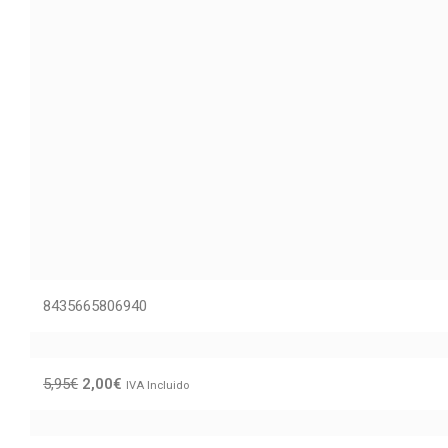
8435665806940
5,95
€
2,00
€
IVA Incluido