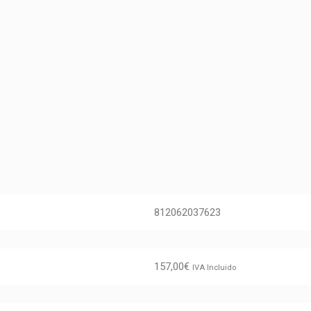
812062037623
157,00
€
IVA Incluido