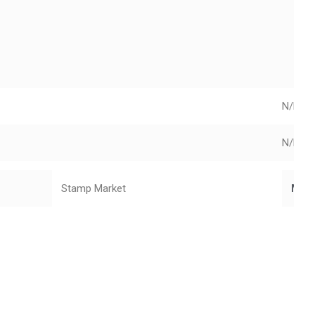
N/D
N/D
Stamp Market
Mar