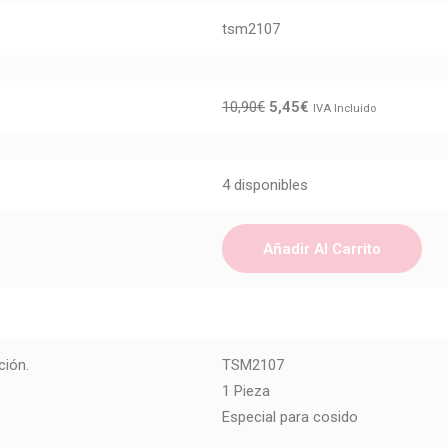
tsm2107
10,90
€
5,45
€
IVA Incluido
4 disponibles
Añadir Al Carrito
ción.
TSM2107
1 Pieza
Especial para cosido