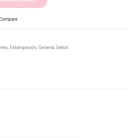
ÑADIR AL CARRITO
Compare
ones
,
Estampación
,
General
,
Sellos