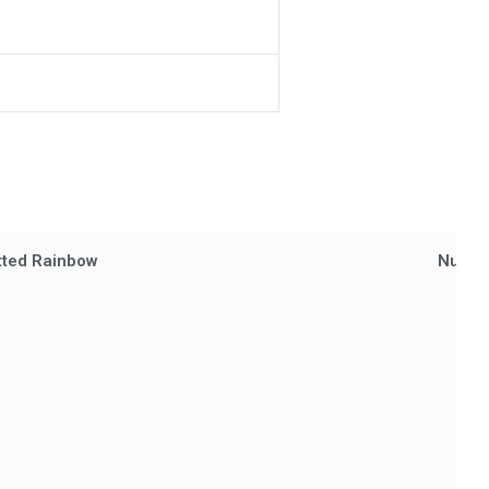
tted Rainbow
Nuvo -