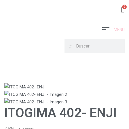
MENU
ITOGIMA 402- ENJI
7,50
€