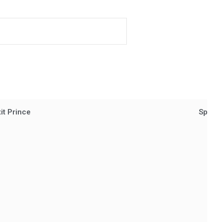
it Prince
Spellb