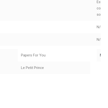
Estas 
compat
sobre p
N/D
N/D
Papers For You
Mar
Le Petit Prince