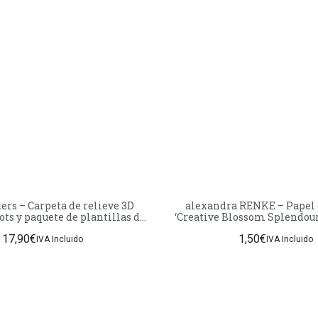
ers – Carpeta de relieve 3D
alexandra RENKE – Papel 
ts y paquete de plantillas de
‘Creative Blossom Splendou
Simon Hurley
Yellow & Ochre’
17,90
€
1,50
€
IVA Incluido
IVA Incluido