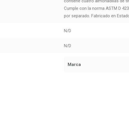
contiene cuatro almohadillas de ti
Cumple con la norma ASTM D 4236.
por separado. Fabricado en Estad
N/D
N/D
Marca