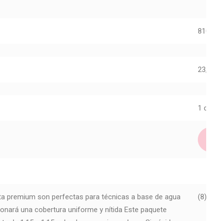
81007
23,95
€
1 dispo
nta premium son perfectas para técnicas a base de agua
(8) ¡SN
ionará una cobertura uniforme y nítida Este paquete