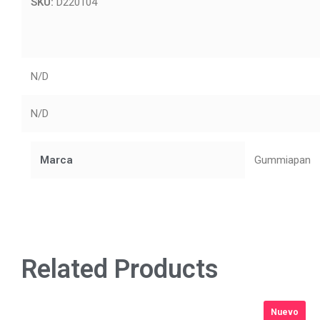
SKU:
D220104
N/D
N/D
Marca
Gummiapan
Related Products
Nuevo