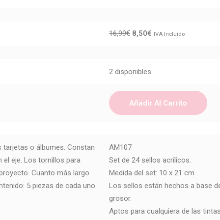
16,99
€
8,50
€
IVA Incluido
2 disponibles
Añadir Al Carrito
us tarjetas o álbumes. Constan
AM107
el eje. Los tornillos para
Set de 24 sellos acrílicos.
u proyecto. Cuanto más largo
Medida del set: 10 x 21 cm
ontenido: 5 piezas de cada uno
Los sellos están hechos a base de
grosor.
Aptos para cualquiera de las tinta