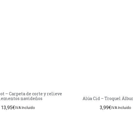
ot – Carpeta de corte y relieve
Elementos navideños
Alúa Cid – Troquel Álb
13,95
€
3,99
€
IVA Incluido
IVA Incluido