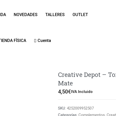
NDA
NOVEDADES
TALLERES
OUTLET
TIENDA FÍSICA
Cuenta
Creative Depot – To
Mate
4,50
€
IVA Incluido
SKU:
4252009952507
Categorías:
Complementos
,
Creat