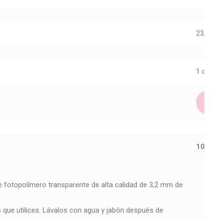
23,95
€
1 dispo
10777
 fotopolímero transparente de alta calidad de 3,2 mm de
s que utilices. Lávalos con agua y jabón después de