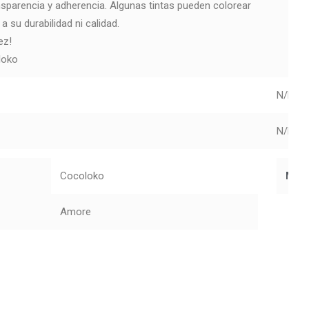
nsparencia y adherencia. Algunas tintas pueden colorear
 su durabilidad ni calidad.
ez!
loko
N/D
N/D
Cocoloko
Mar
Amore