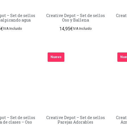
ot – Set de sellos
Creative Depot – Set de sellos
Creat
salpicando agua
Oso y Ballena
5
€
14,95
€
IVA Incluido
IVA Incluido
Nuevo
Nue
ot – Set de sellos
Creative Depot – Set de sellos
Creat
 de clases – Oso
Parejas Adorables
Amo