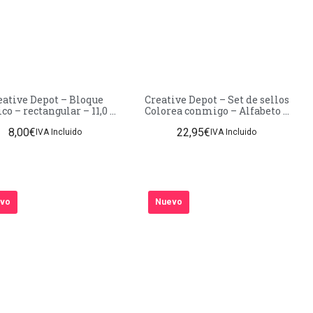
eative Depot – Bloque
Creative Depot – Set de sellos
ico – rectangular – 11,0 x
Colorea conmigo – Alfabeto –
4,5 cm
Pequeño – tiras pequeñas
8,00
€
22,95
€
IVA Incluido
IVA Incluido
vo
Nuevo