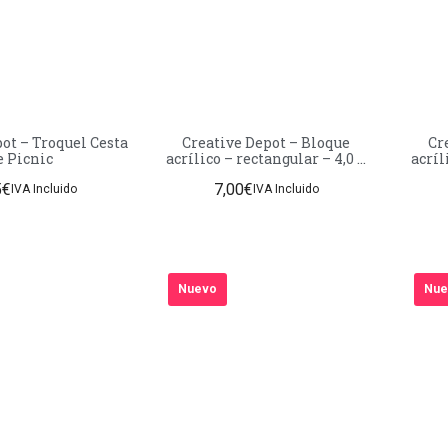
el Cesta
Creative Depot – Bloque
Cr
e Picnic
acrílico – rectangular – 4,0 x
acríl
5,0 cm
5
€
7,00
€
IVA Incluido
IVA Incluido
Nuevo
Nue