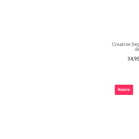
Creative Depot – Troqu
d
34,9
Nuevo