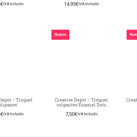
5
€
14,95
€
IVA Incluido
IVA Incluido
Nuevo
Nue
Depot – Troquel
Creative Depot – Troquel
Creat
ulipanes
colgantes Enamel Dots
redondeados.
5
€
7,50
€
IVA Incluido
IVA Incluido