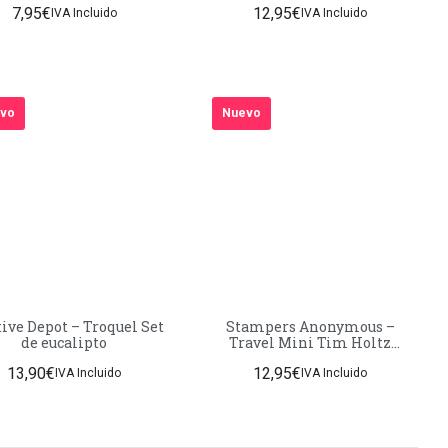
7,95
€
12,95
€
IVA Incluido
IVA Incluido
vo
Nuevo
ive Depot – Troquel Set
Stampers Anonymous –
de eucalipto
Travel Mini Tim Holtz
Blueprints Strip Stamps
13,90
€
12,95
€
IVA Incluido
IVA Incluido