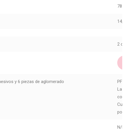
78215
14,95
€
2 dispo
hesivos y 6 piezas de aglomerado
PFDIC0
La tin
contien
Cumple
por se
N/D