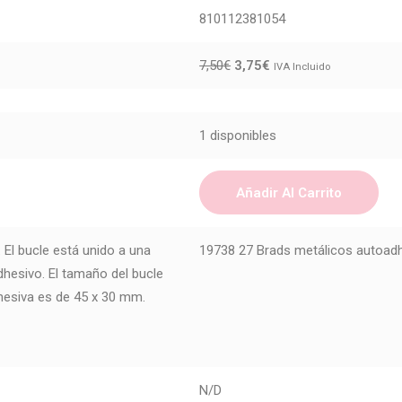
810112381054
7,50
€
3,75
€
IVA Incluido
1 disponibles
Añadir Al Carrito
El bucle está unido a una
19738 27 Brads metálicos autoad
dhesivo. El tamaño del bucle
dhesiva es de 45 x 30 mm.
N/D