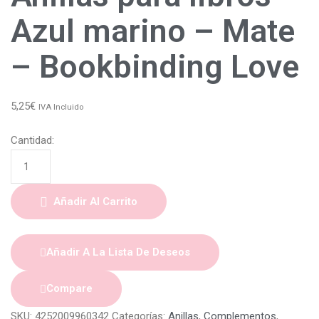
Azul marino – Mate
– Bookbinding Love
5,25
€
IVA Incluido
Cantidad:
Añadir Al Carrito
Añadir A La Lista De Deseos
Compare
SKU:
4252009960342
Categorías:
Anillas
,
Complementos
,