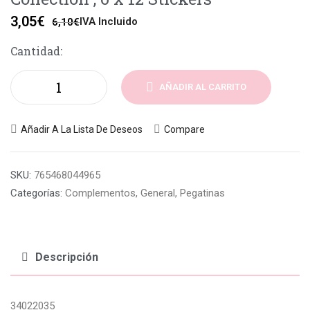
3,05
€
IVA Incluido
6,10
€
Cantidad:
AÑADIR AL CARRITO
Añadir A La Lista De Deseos
Compare
SKU:
765468044965
Categorías:
Complementos
,
General
,
Pegatinas
Descripción
34022035