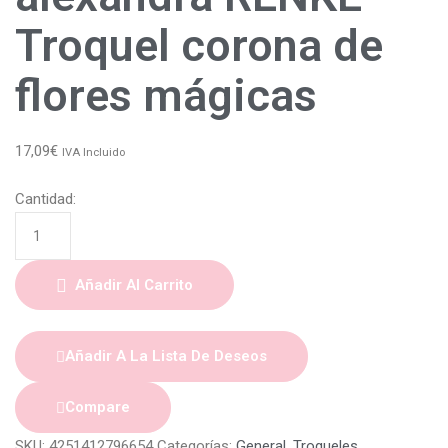
Troquel corona de
flores mágicas
17,09
€
IVA Incluido
Cantidad:
Añadir Al Carrito
Añadir A La Lista De Deseos
Compare
SKU:
4251412796654
Categorías:
General
,
Troqueles