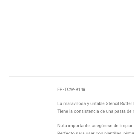
FP-TCW-9148
La maravillosa y untable Stencil Butter 
Tiene la consistencia de una pasta de 
Nota importante: asegúrese de limpia
Perfecto para usar con plantillas, pin