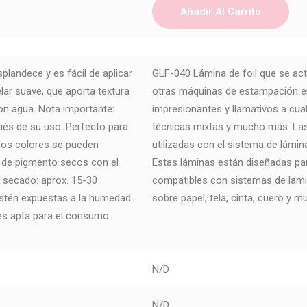
Añadir Al Carrito
splandece y es fácil de aplicar
GLF-040 Lámina de foil que se act
lar suave, que aporta textura
otras máquinas de estampación en
con agua. Nota importante:
impresionantes y llamativos a cua
és de su uso. Perfecto para
técnicas mixtas y mucho más. Las
 Los colores se pueden
utilizadas con el sistema de lámin
 de pigmento secos con el
Estas láminas están diseñadas par
e secado: aprox. 15-30
compatibles con sistemas de lam
estén expuestas a la humedad.
sobre papel, tela, cinta, cuero y 
 es apta para el consumo.
N/D
N/D