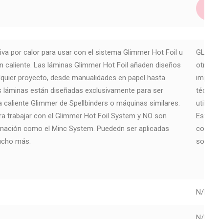
iva por calor para usar con el sistema Glimmer Hot Foil u
GLF-049
 caliente. Las láminas Glimmer Hot Foil añaden diseños
otras 
lquier proyecto, desde manualidades en papel hasta
impres
 láminas están diseñadas exclusivamente para ser
técnic
a caliente Glimmer de Spellbinders o máquinas similares.
utiliza
a trabajar con el Glimmer Hot Foil System y NO son
Estas 
inación como el Minc System. Puededn ser aplicadas
compat
mucho más.
sobre p
N/D
N/D