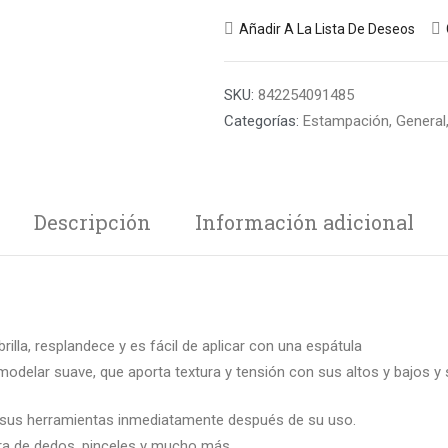
Añadir A La Lista De Deseos
SKU:
842254091485
Categorías:
Estampación
,
General
Descripción
Información adicional
brilla, resplandece y es fácil de aplicar con una espátula
modelar suave, que aporta textura y tensión con sus altos y bajos y
r sus herramientas inmediatamente después de su uso.
tura de dedos, pinceles y mucho más.