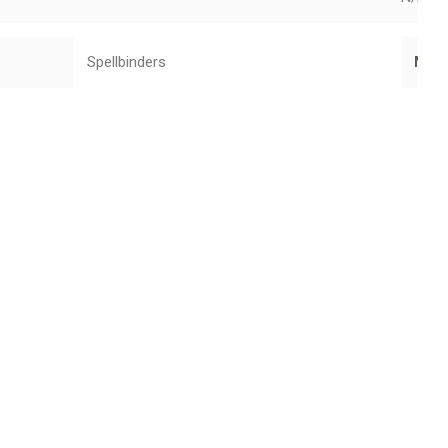
Spellbinders
Mar