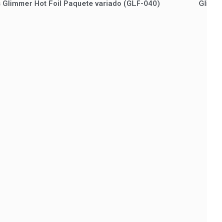
cs Glimmer Hot Foil Paquete variado (GLF-040)
Glimme