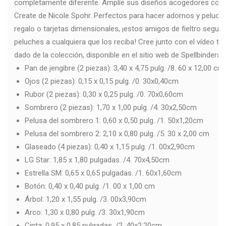
completamente diferente. Amplíe sus diseños acogedores con e
Create de Nicole Spohr. Perfectos para hacer adornos y peluch
regalo o tarjetas dimensionales, ¡estos amigos de fieltro segu
peluches a cualquiera que los reciba! Cree junto con el vídeo tut
dado de la colección, disponible en el sitio web de Spellbinders.
Pan de jengibre (2 piezas): 3,40 x 4,75 pulg. /8. 60 x 12,00 cm
Ojos (2 piezas): 0,15 x 0,15 pulg. /0. 30x0,40cm
Rubor (2 piezas): 0,30 x 0,25 pulg. /0. 70x0,60cm
Sombrero (2 piezas): 1,70 x 1,00 pulg. /4. 30x2,50cm
Pelusa del sombrero 1: 0,60 x 0,50 pulg. /1. 50x1,20cm
Pelusa del sombrero 2: 2,10 x 0,80 pulg. /5. 30 x 2,00 cm
Glaseado (4 piezas): 0,40 x 1,15 pulg. /1. 00x2,90cm
LG Star: 1,85 x 1,80 pulgadas. /4. 70x4,50cm
Estrella SM: 0,65 x 0,65 pulgadas. /1. 60x1,60cm
Botón: 0,40 x 0,40 pulg. /1. 00 x 1,00 cm
Árbol: 1,20 x 1,55 pulg. /3. 00x3,90cm
Arco: 1,30 x 0,80 pulg. /3. 30x1,90cm
Cinta: 0,95 x 0,85 pulgadas. /2. 40x2,20cm