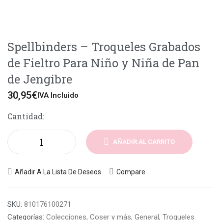
Spellbinders – Troqueles Grabados
de Fieltro Para Niño y Niña de Pan
de Jengibre
30,95
€
IVA Incluido
Cantidad:
AÑADIR AL CARRITO
Añadir A La Lista De Deseos
Compare
SKU:
810176100271
Categorías:
Colecciones
,
Coser y más
,
General
,
Troqueles