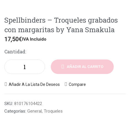
Spellbinders – Troqueles grabados
con margaritas by Yana Smakula
17,50
€
IVA Incluido
Cantidad:
AÑADIR AL CARRITO
Añadir A La Lista De Deseos
Compare
SKU:
810176104422
Categorías:
General
,
Troqueles