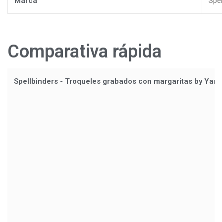
Marca
Spel
Comparativa rápida
Spellbinders - Troqueles grabados con margaritas by Yan