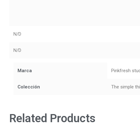
N/D
N/D
Marca
Pinkfresh stu
Colección
The simple th
Related Products