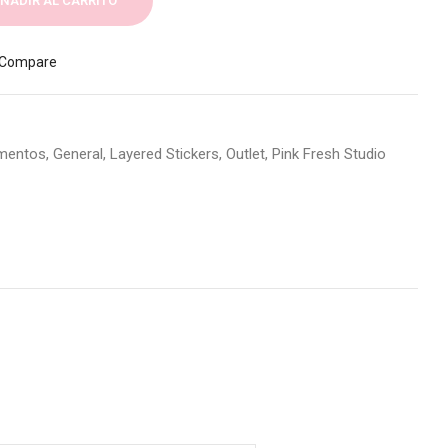
ÑADIR AL CARRITO
Compare
mentos
,
General
,
Layered Stickers
,
Outlet
,
Pink Fresh Studio