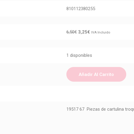
810112380255
6,50
€
3,25
€
IVA Incluido
1 disponibles
Añadir Al Carrito
19517 67 Piezas de cartulina tro