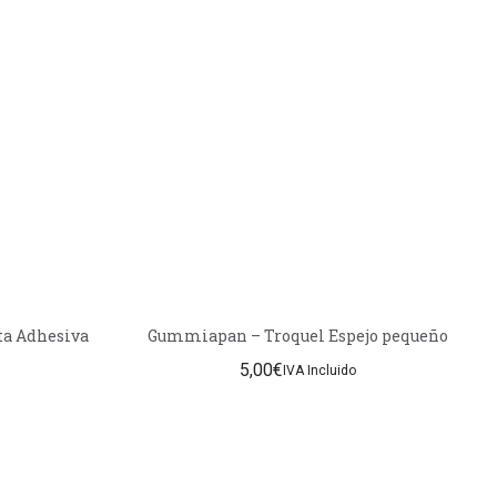
o – Cinta Adhesiva
Gummiapan – Troquel Espejo pequeño
5,00
€
IVA Incluido