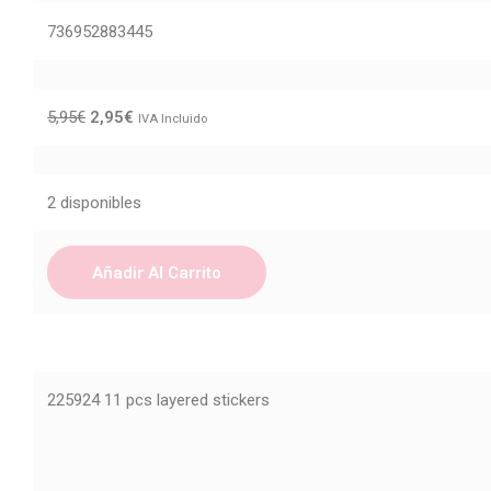
736952883445
5,95
€
2,95
€
IVA Incluido
2 disponibles
Añadir Al Carrito
225924 11 pcs layered stickers