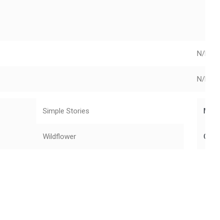
N/D
N/D
Simple Stories
Mar
Wildflower
Cole