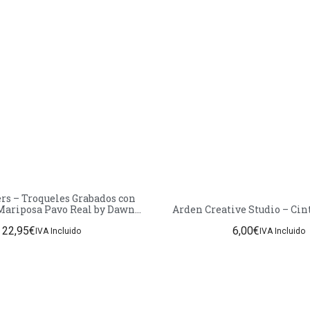
rs – Troqueles Grabados con
Mariposa Pavo Real by Dawn
Arden Creative Studi
Bibby
22,95
€
6,00
€
IVA Incluido
IVA Incluido