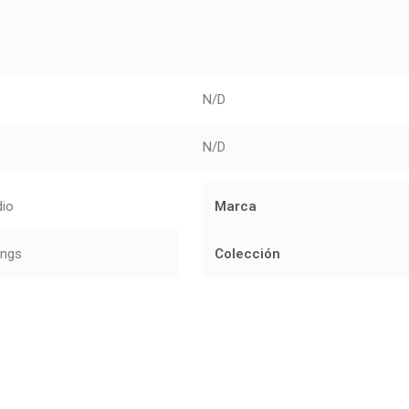
N/D
N/D
dio
Marca
ings
Colección