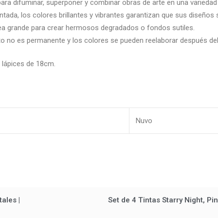
para difuminar, superponer y combinar obras de arte en una variedad
tada, los colores brillantes y vibrantes garantizan que sus diseños
área grande para crear hermosos degradados o fondos sutiles.
nto no es permanente y los colores se pueden reelaborar después de
 lápices de 18cm.
Nuvo
ales |
Set de 4 Tintas Starry Night, Pi