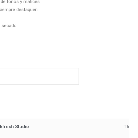
 de tonos y matices.
 siempre destaquen.
l secado.
nkfresh Studio
The St