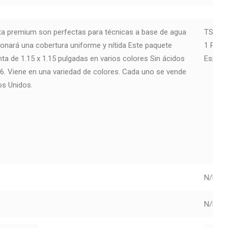
nta premium son perfectas para técnicas a base de agua
TSM21
ionará una cobertura uniforme y nítida Este paquete
1 Piez
nta de 1.15 x 1.15 pulgadas en varios colores Sin ácidos
Especi
 Viene en una variedad de colores. Cada uno se vende
os Unidos.
N/D
N/D