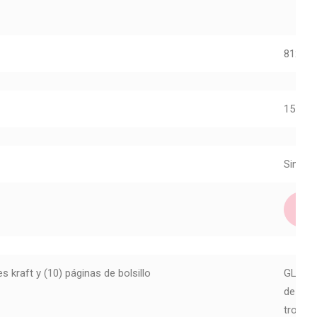
81206
157,00
Sin exi
s kraft y (10) páginas de bolsillo
GLS-005
de Mix
troquel