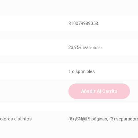
810079989058
23,95
€
IVA Incluido
1 disponibles
Añadir Al Carrito
olores distintos
(8) ¡SN@P! páginas, (3) separadore