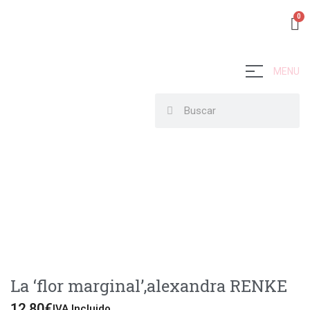
MENU
La ‘flor marginal’,alexandra RENKE
12,80
€
IVA Incluido