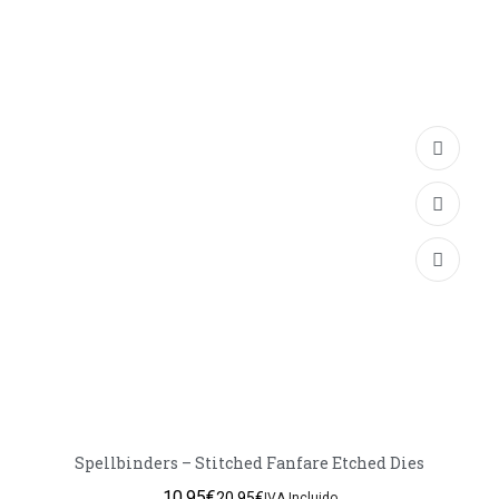
Spellbinders – Stitched Fanfare Etched Dies
10,95
€
20,95
€
IVA Incluido