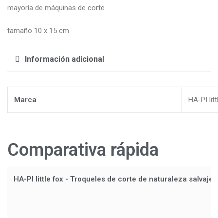
mayoría de máquinas de corte.
tamaño 10 x 15 cm
Información adicional
Marca
HA-PI litt
Comparativa rápida
HA-PI little fox - Troqueles de corte de naturaleza salvaje.