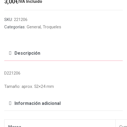
3,00
€
IVA Incluido
SKU:
221206
Categorías:
General
,
Troqueles
Descripción
D221206
Tamaño: aprox. 52×24 mm
Información adicional
Marca
Gum