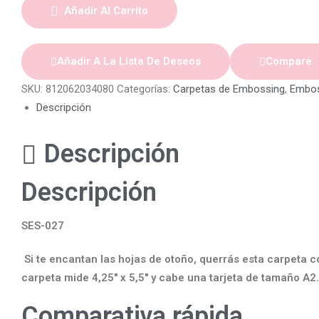
Añadir Al Carrito
Añadir A La Lista De Deseos
Compare
SKU:
812062034080
Categorías:
Carpetas de Embossing
,
Embos
Descripción
Descripción
Descripción
SES-027
Si te encantan las hojas de otoño, querrás esta carpeta 
carpeta mide 4,25″ x 5,5″ y cabe una tarjeta de tamaño A2.
Comparativa rápida