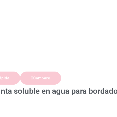
ápida
Compare
inta soluble en agua para bordad