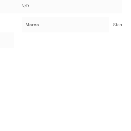
N/D
Marca
Stamp M