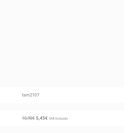
tsm2107
10,90
€
5,45
€
IVA Incluido