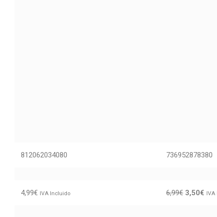
812062034080
736952878380
4,99
€
6,99
€
3,50
€
IVA Incluido
IVA 