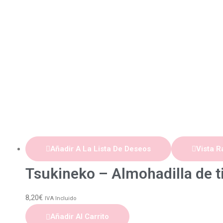
Añadir A La Lista De Deseos
Vista R
Tsukineko – Almohadilla de t
8,20
€
IVA Incluido
Añadir Al Carrito