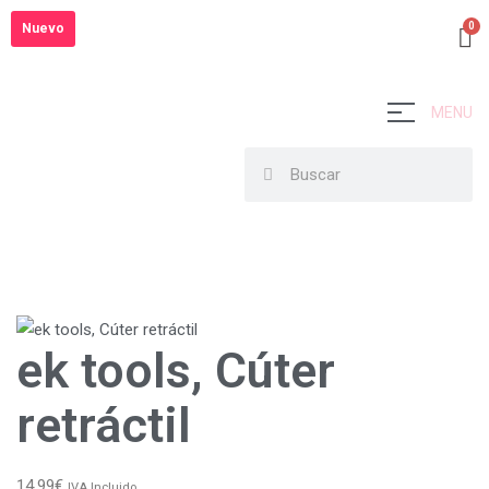
Nuevo
MENU
ek tools, Cúter
retráctil
14,99
€
IVA Incluido