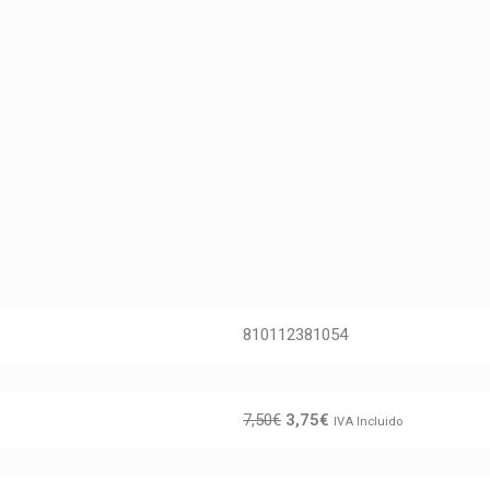
810112381054
7,50
€
3,75
€
IVA Incluido