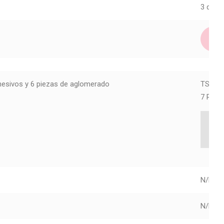
3 dispo
hesivos y 6 piezas de aglomerado
TSM21
7 Piez
Ar
N/D
N/D