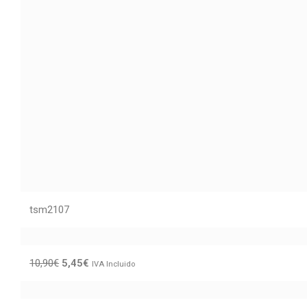
tsm2107
10,90
€
5,45
€
IVA Incluido