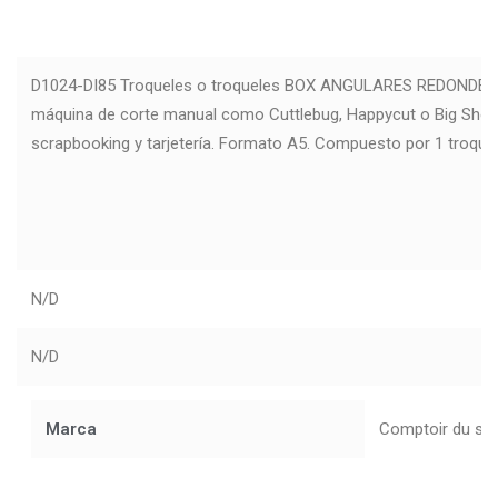
D1024-DI85
Troqueles o troqueles BOX ANGULARES REDONDEADO
máquina de corte manual como Cuttlebug, Happycut o Big Shot 
scrapbooking y tarjetería. Formato A5.
Compuesto por 1 troquel
N/D
N/D
Marca
Comptoir du sc