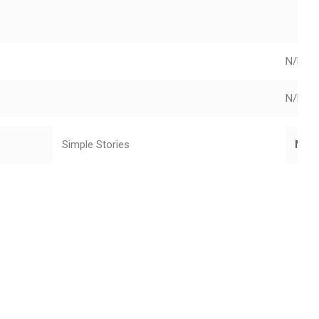
N/D
N/D
Simple Stories
Mar