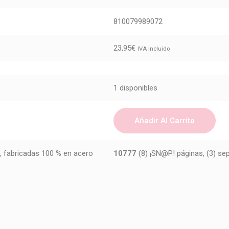
810079989072
23,95
€
IVA Incluido
1 disponibles
Añadir Al Carrito
, fabricadas 100 % en acero
10777
(8) ¡SN@P! páginas, (3) sep