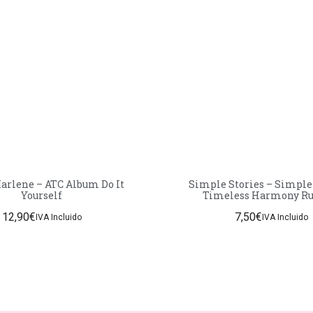
Marlene – ATC Album Do It
Simple Stories – Simple
Yourself
Timeles
12,90
€
7,50
€
IVA Incluido
IVA Incluido