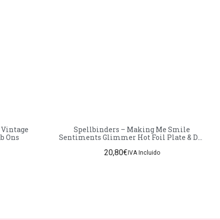
 Vintage
Spellbinders – Making Me Smile
s Harmony Rub Ons
Sentiments Glimmer Hot Foil Plate & Die
Set
20,80
€
IVA Incluido