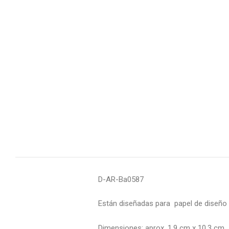
D-AR-Ba0587
Están diseñadas para papel de diseño 
Dimensiones: aprox. 1,9 cm x 10,3 cm