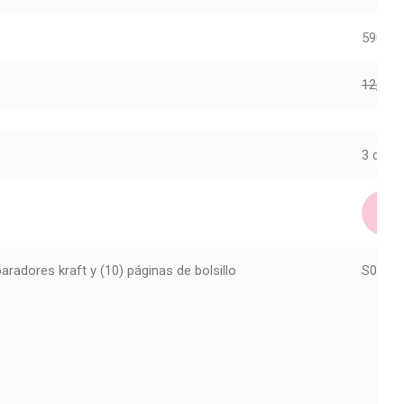
59011
12,50
€
3 dispo
aradores kraft y (10) páginas de bolsillo
S085 P