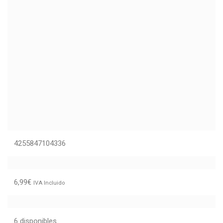
4255847104336
6,99
€
IVA Incluido
6 disponibles