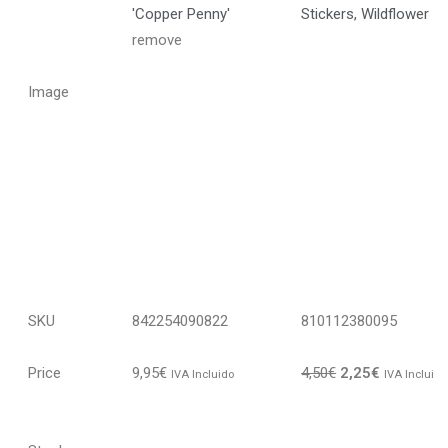
'Copper Penny'
Stickers, Wildflower
r
remove
Image
SKU
842254090822
810112380095
Price
9,95
€
4,50
€
2,25
€
IVA Incluido
IVA Incluido