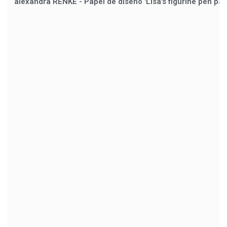
alexandra RENKE - Papel de diseño 'Lisa's figurine pen pal'