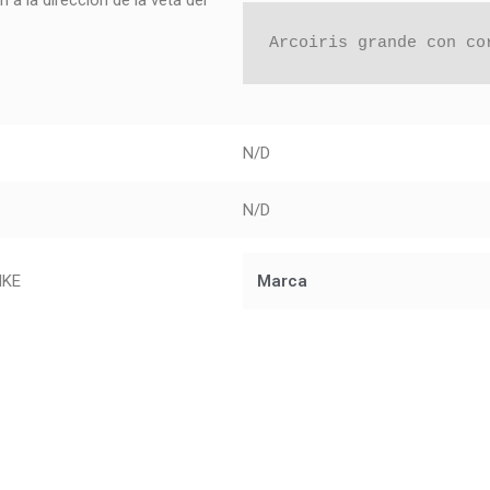
 la dirección de la veta del
Arcoiris grande con co
N/D
N/D
NKE
Marca