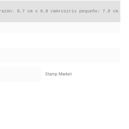
razón: 9.7 cm x 6.8 cmArcoiris pequeño: 7.8 cm x 5
Stamp Market