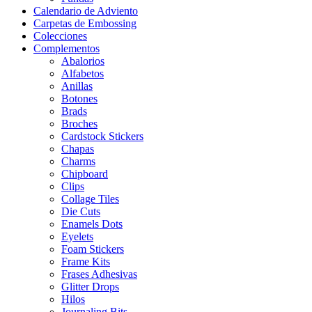
Calendario de Adviento
Carpetas de Embossing
Colecciones
Complementos
Abalorios
Alfabetos
Anillas
Botones
Brads
Broches
Cardstock Stickers
Chapas
Charms
Chipboard
Clips
Collage Tiles
Die Cuts
Enamels Dots
Eyelets
Foam Stickers
Frame Kits
Frases Adhesivas
Glitter Drops
Hilos
Journaling Bits