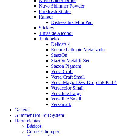
Nuvo Glitter Drops
Nuvo Shimmer Powder
Pinkfresh Studio
Ranger
Distress Ink Mini Pad
Stickles
Tintas de Alcohol
Tsukineko
Delicata 4
Encore Ultimate Metalizado
StaazOn
StazOn Metallic Set
Stazon Pigment
Versa Craft
Versa Craft Small
Versa Magic Dew Drop Ink Pad 4
Versacolor Small
Versafine Large
Versafine Small
Versamark
General
Glimmer Hot Foil System
Herramientas
Básicos
Corner Chomper