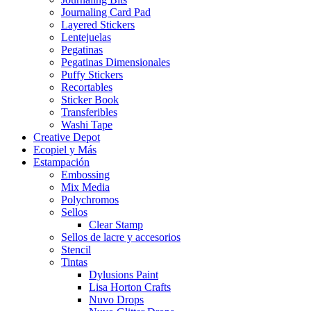
Journaling Card Pad
Layered Stickers
Lentejuelas
Pegatinas
Pegatinas Dimensionales
Puffy Stickers
Recortables
Sticker Book
Transferibles
Washi Tape
Creative Depot
Ecopiel y Más
Estampación
Embossing
Mix Media
Polychromos
Sellos
Clear Stamp
Sellos de lacre y accesorios
Stencil
Tintas
Dylusions Paint
Lisa Horton Crafts
Nuvo Drops