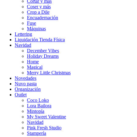
Cortar y más
Coser y más
Crop a Dile
Encuadernación
Fuse
Máquinas
Lettering
Liquidación Tienda Física
Navidad
December Vibes
Holiday Dreams
Home
Magical
Merry Little Christmas
Novedades
Nuvo pasta
Organización
Outlet
Coco Loko
Lora Bailora
Mintopía
My Sweet Valentine
Navidad
Pink Fresh Studio
Stampería