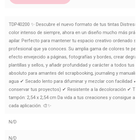
TDP40200 ✨ Descubre el nuevo formato de tus tintas Distress In
color intenso de siempre, ahora en un diseño mucho más prácti
apilar. Perfecto para mantener tu espacio creativo ordenado sin 
profesional que ya conoces. Su amplia gama de colores te perm
efecto envejecido a páginas, fotografías y bordes, crear degrad
plantillas y sellos, y añadir profundidad y carácter a todos tus 
absoluto para amantes del scrapbooking, journaling y manualida
agua ✔ Secado lento para difuminar y mezclar con facilidad ✔ L
conservar tus proyectos) ✔ Resistente a la decoloración ✔ T
tampón: 2,54 x 2,54 cm Da vida a tus creaciones y consigue ac
cada aplicación. 🎨✨
N/D
N/D