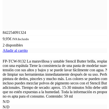
842254091324
9,95
€
IVA Incluido
2 disponibles
Añadir al carrito
FP-TCW-9132 La maravillosa y untable Stencil Butter brilla, resplande
con una espátula Tiene la consistencia de una pasta de modelar suave,
tensión con sus altos y bajos y se puede lavar fácilmente con agua. N
de limpiar sus herramientas inmediatamente después de su uso. Perfect
pintura de dedos, pinceles y mucho más. Los colores se pueden comb
incluso puedes mezclar polvos de pigmento secos con el Stencil Butte
adicionales. Tiempo de secado: aprox. 15-30 minutos Sólo debe utiliz
que no estén expuestas a la humedad. Toda la información es proporci
no es apta para el consumo. Contenido: 59 ml
N/D
N/D