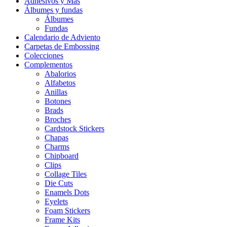
Adhesivos y Más
Álbumes y fundas
Álbumes
Fundas
Calendario de Adviento
Carpetas de Embossing
Colecciones
Complementos
Abalorios
Alfabetos
Anillas
Botones
Brads
Broches
Cardstock Stickers
Chapas
Charms
Chipboard
Clips
Collage Tiles
Die Cuts
Enamels Dots
Eyelets
Foam Stickers
Frame Kits