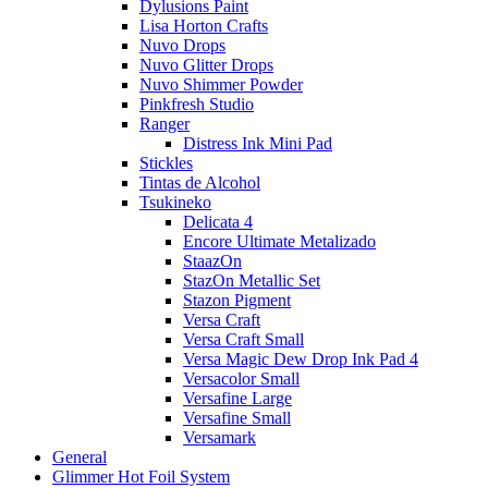
Dylusions Paint
Lisa Horton Crafts
Nuvo Drops
Nuvo Glitter Drops
Nuvo Shimmer Powder
Pinkfresh Studio
Ranger
Distress Ink Mini Pad
Stickles
Tintas de Alcohol
Tsukineko
Delicata 4
Encore Ultimate Metalizado
StaazOn
StazOn Metallic Set
Stazon Pigment
Versa Craft
Versa Craft Small
Versa Magic Dew Drop Ink Pad 4
Versacolor Small
Versafine Large
Versafine Small
Versamark
General
Glimmer Hot Foil System