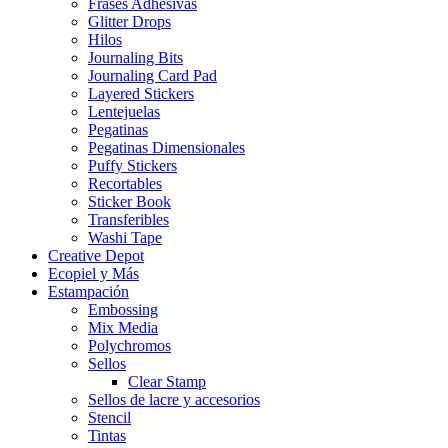
Frases Adhesivas
Glitter Drops
Hilos
Journaling Bits
Journaling Card Pad
Layered Stickers
Lentejuelas
Pegatinas
Pegatinas Dimensionales
Puffy Stickers
Recortables
Sticker Book
Transferibles
Washi Tape
Creative Depot
Ecopiel y Más
Estampación
Embossing
Mix Media
Polychromos
Sellos
Clear Stamp
Sellos de lacre y accesorios
Stencil
Tintas