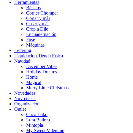
Herramientas
Básicos
Corner Chomper
Cortar y más
Coser y más
Crop a Dile
Encuadernación
Fuse
Máquinas
Lettering
Liquidación Tienda Física
Navidad
December Vibes
Holiday Dreams
Home
Magical
Merry Little Christmas
Novedades
Nuvo pasta
Organización
Outlet
Coco Loko
Lora Bailora
Mintopía
My Sweet Valentine