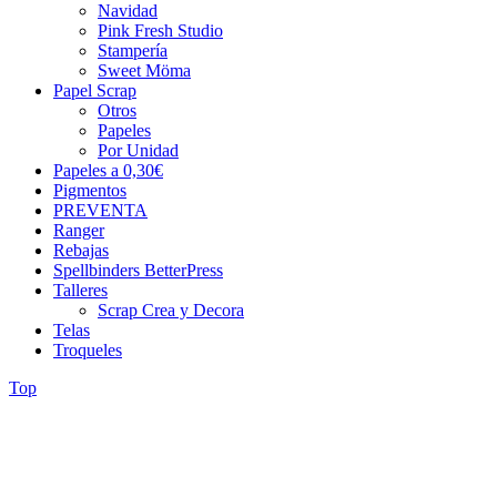
Navidad
Pink Fresh Studio
Stampería
Sweet Möma
Papel Scrap
Otros
Papeles
Por Unidad
Papeles a 0,30€
Pigmentos
PREVENTA
Ranger
Rebajas
Spellbinders BetterPress
Talleres
Scrap Crea y Decora
Telas
Troqueles
Top