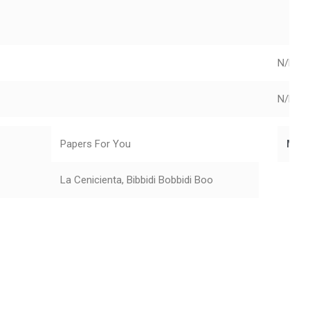
N/D
N/D
Papers For You
Mar
La Cenicienta, Bibbidi Bobbidi Boo