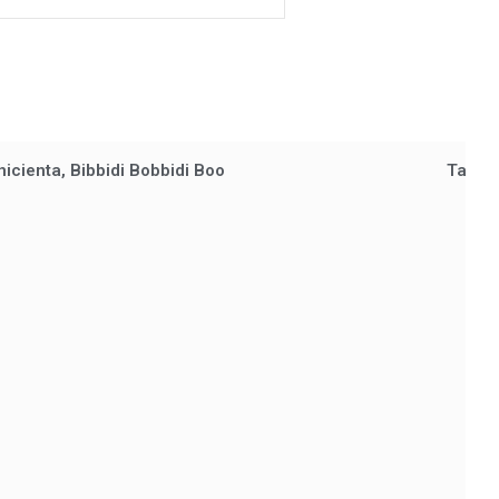
icienta, Bibbidi Bobbidi Boo
Taylor