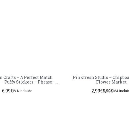
 Crafts – A Perfect Match
Pinkfresh Studio – Chipbo
 – Puffy Stickers – Phrase –
Flower Market,
Gold Foil
6,99
€
2,99
€
5,99
€
IVA Incluido
IVA Inclui