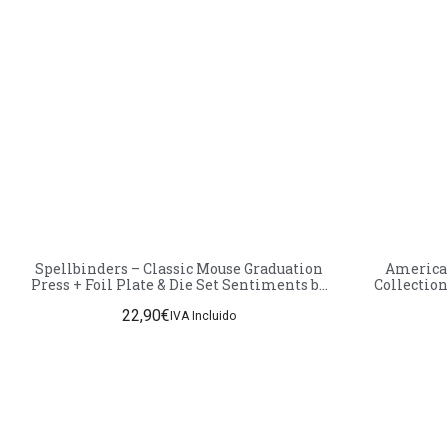
Spellbinders – Classic Mouse Graduation
American
Press + Foil Plate & Die Set Sentiments by
Collection
Allison Frazier
22,90
€
IVA Incluido