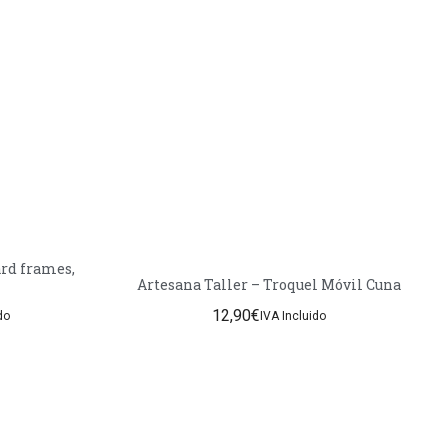
ard frames,
Artesana Taller – Troquel Móvil Cuna
12,90
€
do
IVA Incluido