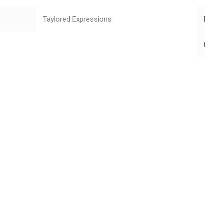
Taylored Expressions
Mar
Cole