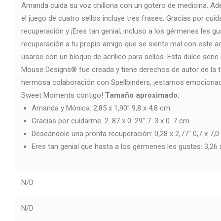
Amanda cuida su voz chillona con un gotero de medicina. Ade
el juego de cuatro sellos incluye tres frases: Gracias por cu
recuperación y ¡Eres tan genial, incluso a los gérmenes les g
recuperación a tu propio amigo que se siente mal con este a
usarse con un bloque de acrílico para sellos. Esta dulce seri
Mouse Designs® fue creada y tiene derechos de autor de la ta
hermosa colaboración con Spellbinders, ¡estamos emocionad
Sweet Moments contigo!
Tamaño aproximado:
Amanda y Mónica: 2,85 x 1,90" 9,8 x 4,8 cm
Gracias por cuidarme: 2. 87 x 0. 29" 7. 3 x 0. 7 cm
Deseándole una pronta recuperación: 0,28 x 2,77" 0,7 x 7,
Eres tan genial que hasta a los gérmenes les gustas: 3,26 x
N/D
N/D