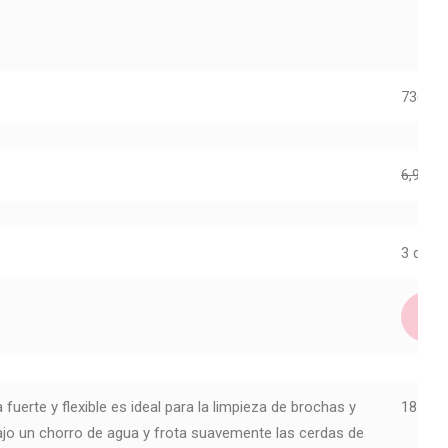
73695
6,99
€
3
3 dispo
erte y flexible es ideal para la limpieza de brochas y
185923
ajo un chorro de agua y frota suavemente las cerdas de