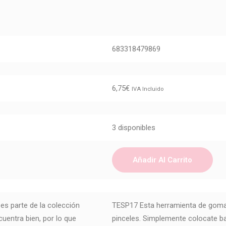
683318479869
6,75
€
IVA Incluido
3 disponibles
Añadir Al Carrito
es parte de la colección
TESP17 Esta herramienta de goma fu
ntra bien, por lo que
pinceles. Simplemente colocate b