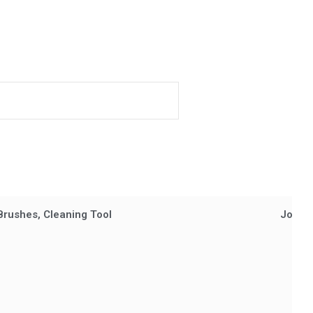
Brushes, Cleaning Tool
Journa