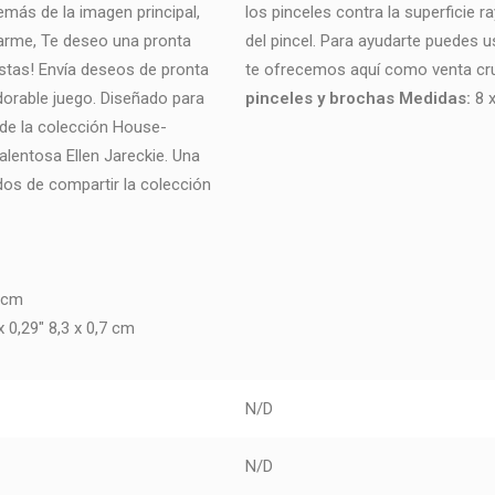
más de la imagen principal,
los pinceles contra la superficie 
idarme, Te deseo una pronta
del pincel. Para ayudarte puedes u
ustas! Envía deseos de pronta
te ofrecemos aquí como venta cr
dorable juego. Diseñado para
pinceles y brochas
Medidas:
8 x
e de la colección House-
lentosa Ellen Jareckie. Una
os de compartir la colección
0 cm
 0,29" 8,3 x 0,7 cm
N/D
N/D