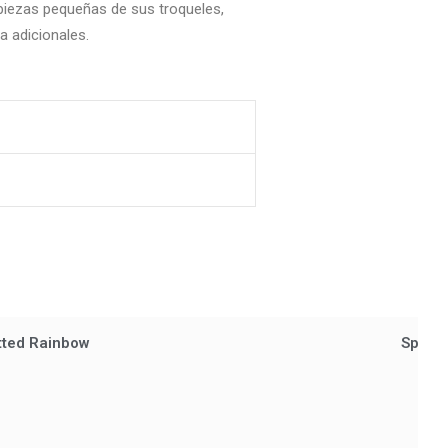
 piezas pequeñas de sus troqueles,
a adicionales.
tted Rainbow
Spellb