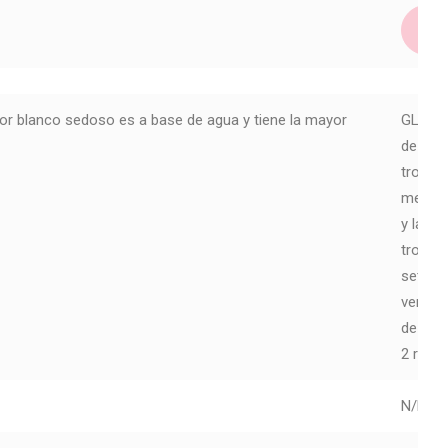
or blanco sedoso es a base de agua y tiene la mayor
GLS-005
de Mix
troquel
menos u
y la pl
troquel
set inc
versión
de sili
2 rollo
N/D