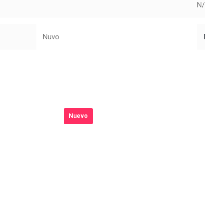
N/D
Nuvo
Mar
Nuevo