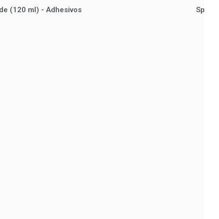
e (120 ml) - Adhesivos
Spellb