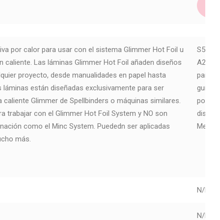
iva por calor para usar con el sistema Glimmer Hot Foil u
S5-511
 caliente. Las láminas Glimmer Hot Foil añaden diseños
A2 (EE.
lquier proyecto, desde manualidades en papel hasta
panel 
 láminas están diseñadas exclusivamente para ser
guía pa
a caliente Glimmer de Spellbinders o máquinas similares.
porque 
a trabajar con el Glimmer Hot Foil System y NO son
diseña
inación como el Minc System. Puededn ser aplicadas
Metalli
mucho más.
N/D
N/D