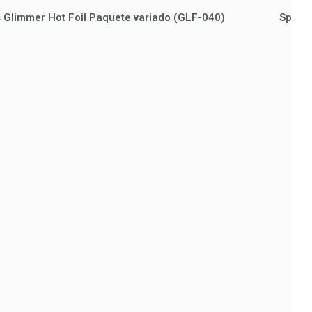
cs Glimmer Hot Foil Paquete variado (GLF-040)
Spellb