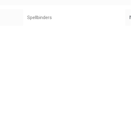
Spellbinders
Mar