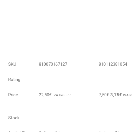
SKU
810070167127
810112381054
Rating
Price
22,50
€
7,50
€
3,75
€
IVA Incluido
IVA I
Stock