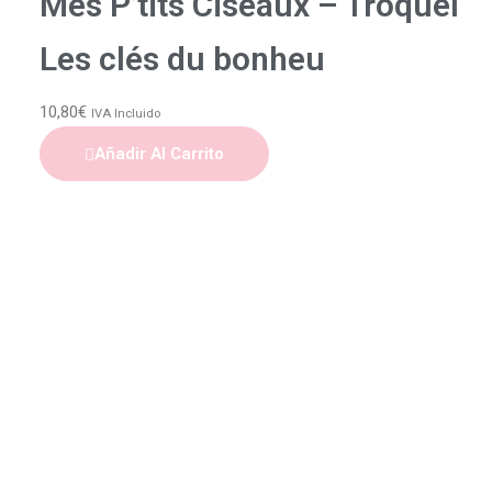
Mes P’tits Ciseaux – Troquel
Les clés du bonheu
10,80
€
IVA Incluido
Añadir Al Carrito