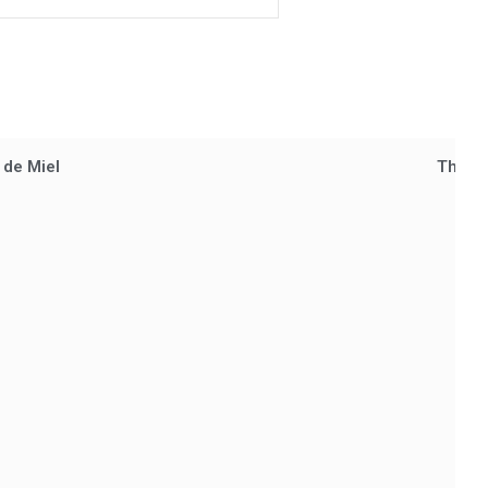
 de Miel
The St