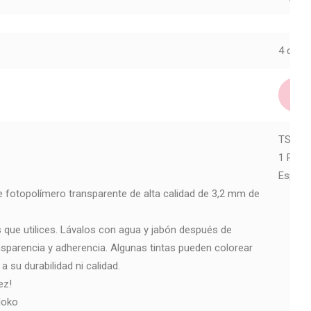
4 dispo
TSM21
1 Piez
Especi
 fotopolímero transparente de alta calidad de 3,2 mm de
s que utilices. Lávalos con agua y jabón después de
nsparencia y adherencia. Algunas tintas pueden colorear
 su durabilidad ni calidad.
ez!
loko