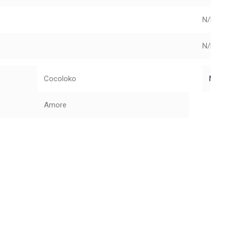
N/D
N/D
Cocoloko
Mar
Amore