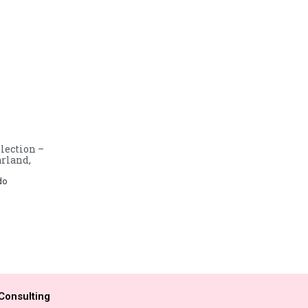
lection –
arland,
do
Consulting