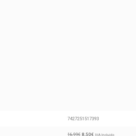
7427251517393
16,99
€
8,50
€
IVA Incluido